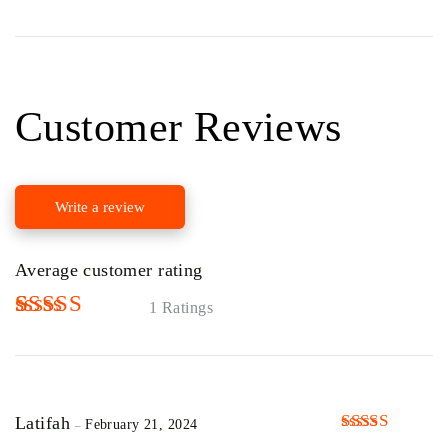
Customer Reviews
Write a review
Average customer rating
1 Ratings
Rated
1
5.00
out of 5
based on
customer
Latifah
February 21, 2024
rating
–
Rated
5
out