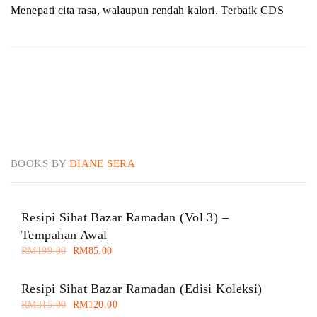
of 5
Menepati cita rasa, walaupun rendah kalori. Terbaik CDS
BOOKS BY
DIANE SERA
Resipi Sihat Bazar Ramadan (Vol 3) –
Tempahan Awal
RM
199.00
RM
85.00
Resipi Sihat Bazar Ramadan (Edisi Koleksi)
RM
315.00
RM
120.00