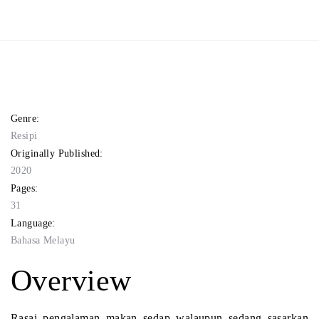
Genre:
Resipi
Originally Published:
2020
Pages:
31
Language:
Bahasa Melayu
Overview
Rasai pengalaman makan sedap walaupun sedang sasarkan