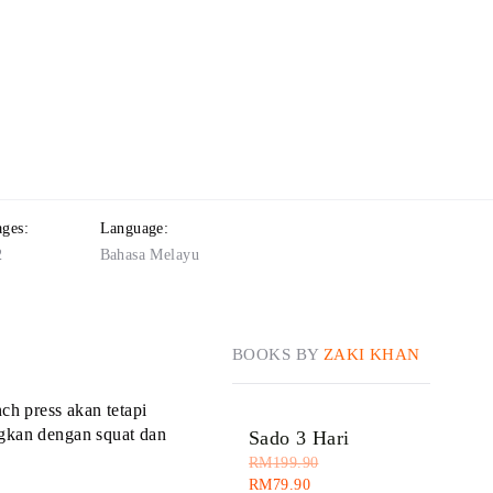
ages:
Language:
2
Bahasa Melayu
BOOKS BY
ZAKI KHAN
h press akan tetapi
ngkan dengan squat dan
Sado 3 Hari
RM
199.90
RM
79.90