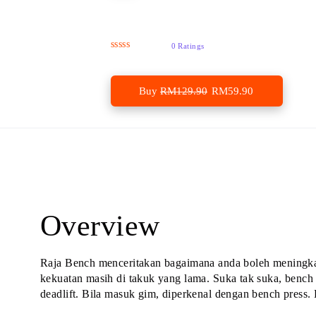
Raja Bench
0 Ratings
Buy
RM
129.90
RM
59.90
Overview
Raja Bench menceritakan bagaimana anda boleh meningkatk
kekuatan masih di takuk yang lama. Suka tak suka, bench
deadlift. Bila masuk gim, diperkenal dengan bench press.