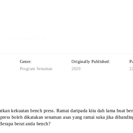
Add to BookShelf
Genre:
Originally Published:
P
Program Senaman
2020
2
an kekuatan bench press. Ramai daripada kita dah lama buat benc
 press boleh dikatakan senaman asas yang ramai suka jika dibandi
 Berapa berat anda bench?