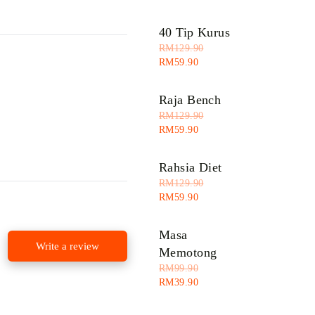
40 Tip Kurus
RM
129.90
RM
59.90
Raja Bench
RM
129.90
RM
59.90
Rahsia Diet
RM
129.90
RM
59.90
Masa
Write a review
Memotong
RM
99.90
RM
39.90