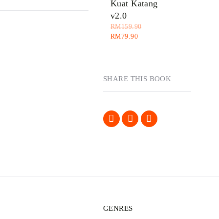
Kuat Katang
v2.0
RM
159.90
RM
79.90
SHARE THIS BOOK
GENRES